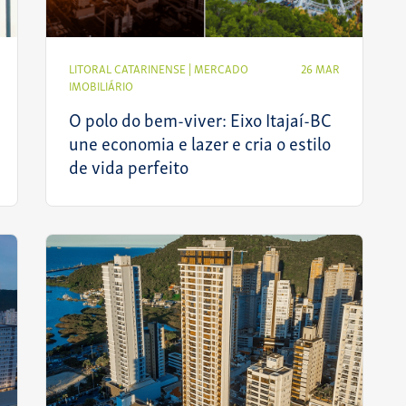
LITORAL CATARINENSE
|
MERCADO
26 MAR
IMOBILIÁRIO
O polo do bem-viver: Eixo Itajaí-BC
une economia e lazer e cria o estilo
de vida perfeito