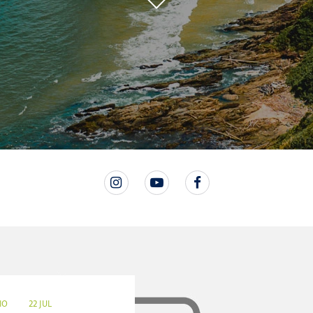
IO
22 JUL