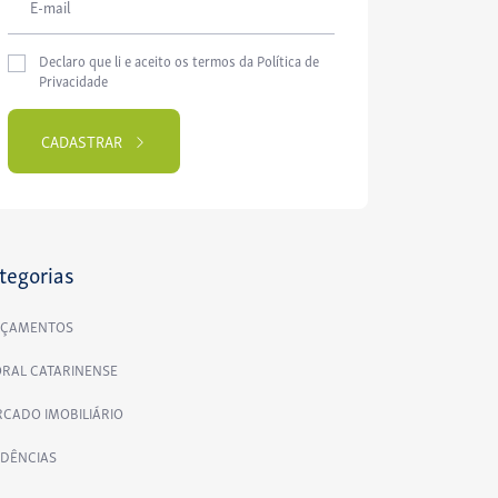
Declaro que li e aceito os termos da
Política de
Privacidade
CADASTRAR
Please
leave
this
field
tegorias
empty.
NÇAMENTOS
ORAL CATARINENSE
CADO IMOBILIÁRIO
DÊNCIAS