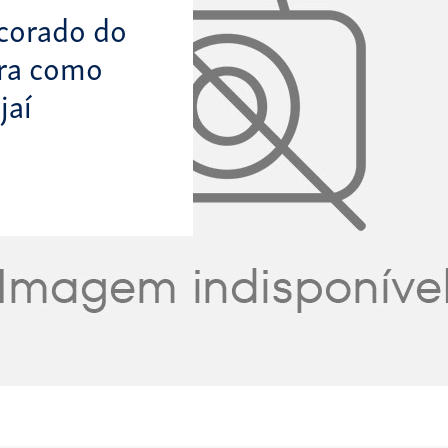
corado do
ra como
jaí