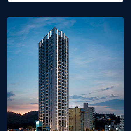
leave
this
field
empty.