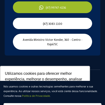
(47) 99747-4236
(47) 3083-1100
Avenida Ministro Victor Konder, 360 - Centro -
Itajaí/SC
Utilizamos cookies para oferecer melhor
experiência, melhorar o desempenho, analisar
como você interage em nosso site e
Lotisa Investimentos e Participações LTDA
Nós usamos cookies e outras tecnologias semelhantes para melhorar a sua
personalizar conteúdo.
07.671.368/0001-20 - CRECI SC 2726-J
experiência. Ao utilizar nossos serviços, você está ciente dessa funcionalidade.
Consulte nossa
Política de Privacidade
.
© Copyright 2026
Política de Privacidade
Recusar Cookies
Aceitar Cookies