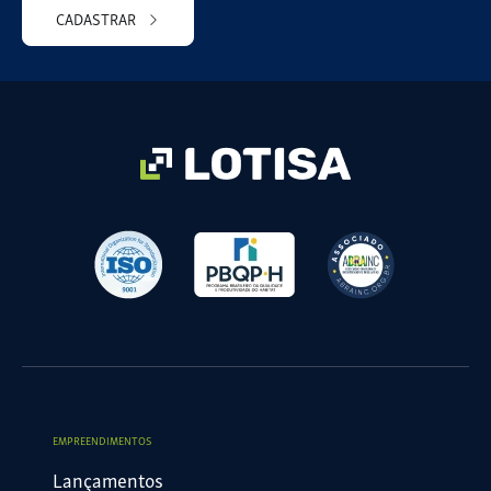
CADASTRAR
Please
leave
this
field
empty.
EMPREENDIMENTOS
Lançamentos